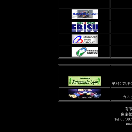
第3代 東
カス
有
東京都
Tel:03(38
mai