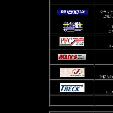
クラッチ
当社は
0
こ
サ
強固な油
Ａ．