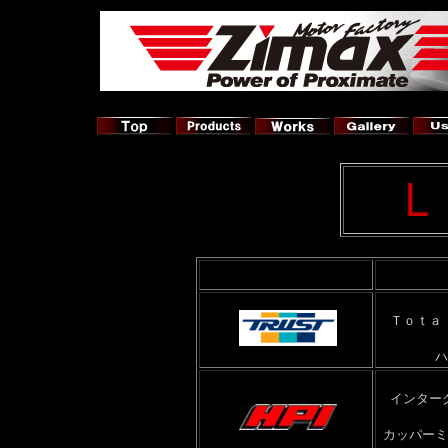
Ｌ
Ｔｏｔａ
ハ
インター
カッパーミ